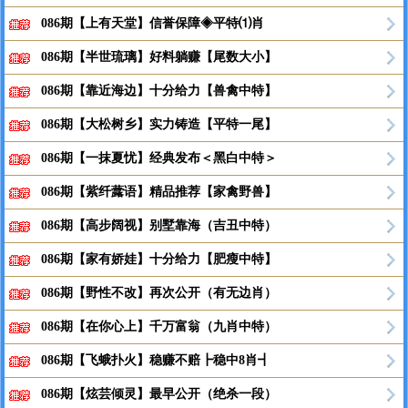
086期【上有天堂】信誉保障◈平特⑴肖
086期【半世琉璃】好料躺赚【尾数大小】
086期【靠近海边】十分给力【兽禽中特】
086期【大松树乡】实力铸造【平特一尾】
086期【一抹夏忧】经典发布＜黑白中特＞
086期【紫纤虂语】精品推荐【家禽野兽】
086期【高步阔视】别墅靠海（吉丑中特）
086期【家有娇娃】十分给力【肥瘦中特】
086期【野性不改】再次公开（有无边肖）
086期【在你心上】千万富翁（九肖中特）
086期【飞蛾扑火】稳赚不赔┣稳中8肖┫
086期【炫芸倾灵】最早公开（绝杀一段）