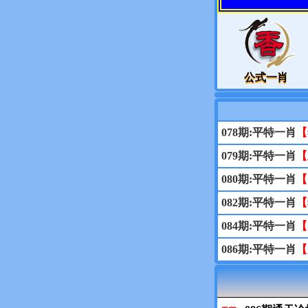
公式一肖
078期:平特一肖
【
079期:平特一肖
【
080期:平特一肖
【
082期:平特一肖
【
084期:平特一肖
【
086期:平特一肖
【