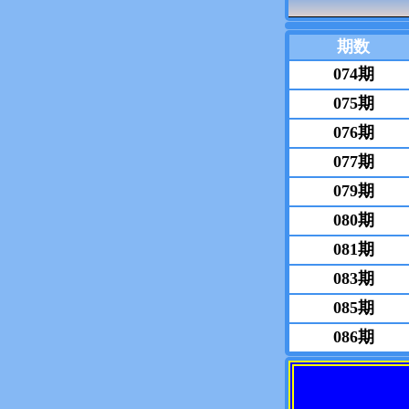
期数
074期
075期
076期
077期
079期
080期
081期
083期
085期
086期