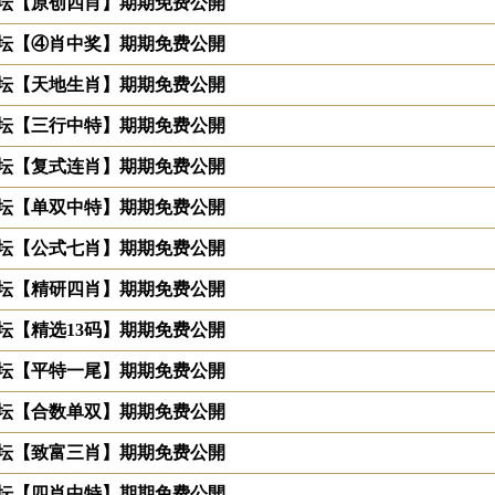
论坛【原创四肖】期期免费公開
论坛【④肖中奖】期期免费公開
论坛【天地生肖】期期免费公開
论坛【三行中特】期期免费公開
论坛【复式连肖】期期免费公開
论坛【单双中特】期期免费公開
论坛【公式七肖】期期免费公開
论坛【精研四肖】期期免费公開
论坛【精选13码】期期免费公開
论坛【平特一尾】期期免费公開
论坛【合数单双】期期免费公開
论坛【致富三肖】期期免费公開
论坛【四肖中特】期期免费公開