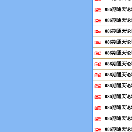
086期通天
086期通天
086期通天
086期通天
086期通天
086期通天
086期通天
086期通天
086期通天
086期通天
086期通天
086期通天