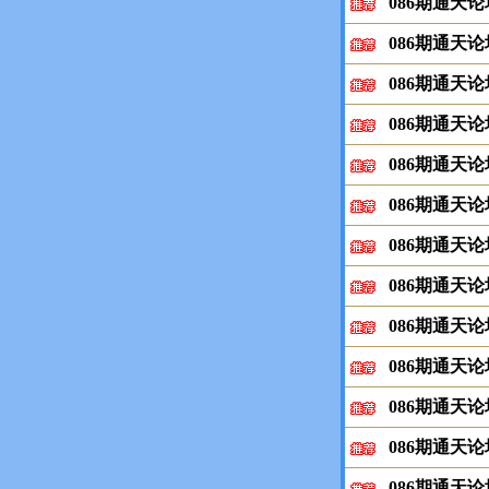
086期通天
086期通天
086期通天
086期通天
086期通天
086期通天
086期通天
086期通天
086期通天
086期通天
086期通天
086期通天
086期通天