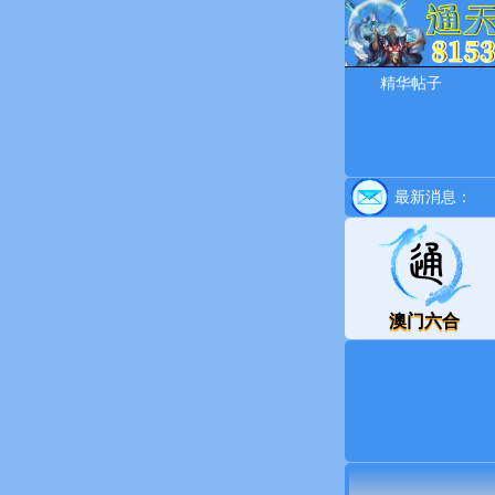
精华帖子
最新消息：
澳门六合